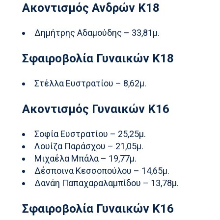
Ακοντισμός Ανδρών Κ18
Δημήτρης Αδαμούδης – 33,81μ.
Σφαιροβολία Γυναικών Κ18
Στέλλα Ευστρατίου – 8,62μ.
Ακοντισμός Γυναικών Κ16
Σοφία Ευστρατίου – 25,25μ.
Λουίζα Παράσχου – 21,05μ.
Μιχαέλα Μπάλα – 19,77μ.
Δέσποινα Κεσσοπούλου – 14,65μ.
Δανάη Παπαχαραλαμπίδου – 13,78μ.
Σφαιροβολία Γυναικών Κ16