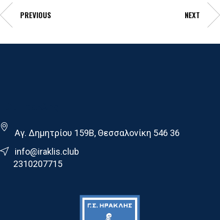
PREVIOUS
NEXT
Γ.Σ. Ηρακλης
Αγ. Δημητρίου 159Β, Θεσσαλονίκη 546 36
info@iraklis.club
2310207715