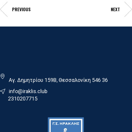
PREVIOUS
NEXT
Γ.Σ. Ηρακλης
Αγ. Δημητρίου 159Β, Θεσσαλονίκη 546 36
info@iraklis.club
2310207715