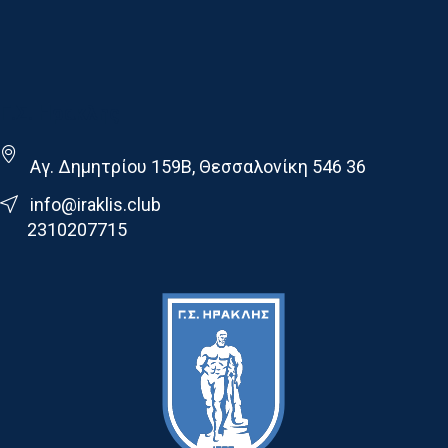
Γ.Σ. Ηρακλης
Αγ. Δημητρίου 159Β, Θεσσαλονίκη 546 36
info@iraklis.club
2310207715