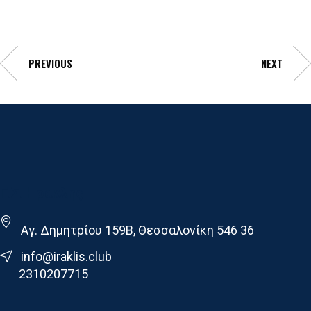
PREVIOUS
NEXT
Γ.Σ. Ηρακλης
Αγ. Δημητρίου 159Β, Θεσσαλονίκη 546 36
info@iraklis.club
2310207715