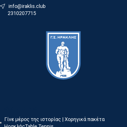
info@iraklis.club
2310207715
Τελευταια Νεα
Γίνε μέρος της ιστορίας | Χορηγικά πακέτα
ΗρακλήςTable Tennis