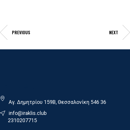
PREVIOUS
NEXT
Γ.Σ. Ηρακλης
Αγ. Δημητρίου 159Β, Θεσσαλονίκη 546 36
info@iraklis.club
2310207715